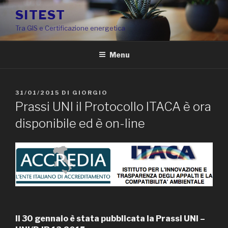
Salta
SITEST
al
Tra GIS e Certificazione energetica
contenuto
Menu
PUBBLICATO
31/01/2015
DI
GIORGIO
IL
Prassi UNI il Protocollo ITACA è ora
disponibile ed è on-line
Il 30 gennaio è stata pubblicata la Prassi UNI –