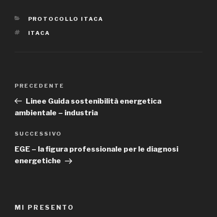
CATEGORIE
PROTOCOLLO ITACA
TAG
ITACA
Navigazione
PRECEDENTE
Articolo
articoli
precedente:
Linee Guida sostenibilità energetica
ambientale – industria
SUCCESSIVO
Articolo
successivo
EGE – la figura professionale per le diagnosi
energetiche
MI PRESENTO