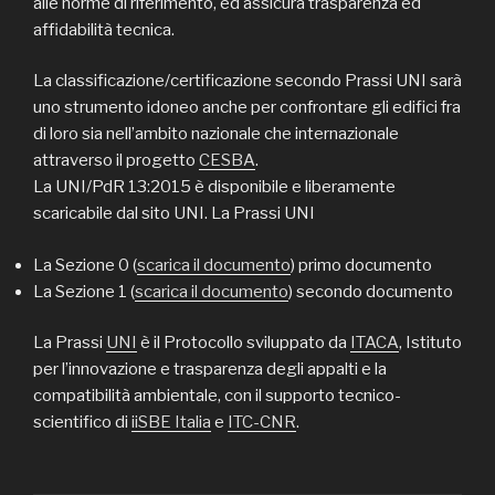
alle norme di riferimento, ed assicura trasparenza ed
affidabilità tecnica.
La classificazione/certificazione secondo Prassi UNI sarà
uno strumento idoneo anche per confrontare gli edifici fra
di loro sia nell’ambito nazionale che internazionale
attraverso il progetto
CESBA
.
La UNI/PdR 13:2015 è disponibile e liberamente
scaricabile dal sito UNI. La Prassi UNI
La Sezione 0 (
scarica il documento
) primo documento
La Sezione 1 (
scarica il documento
) secondo documento
La Prassi
UNI
è il Protocollo sviluppato da
ITACA
, Istituto
per l’innovazione e trasparenza degli appalti e la
compatibilità ambientale, con il supporto tecnico-
scientifico di
iiSBE Italia
e
ITC-CNR
.