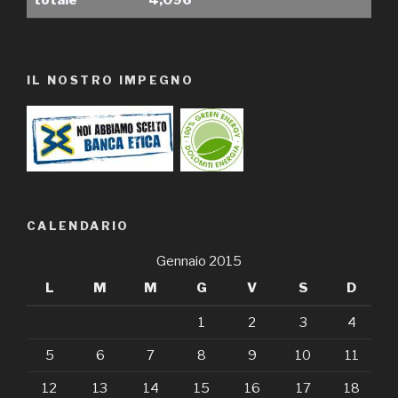
totale
4,096
IL NOSTRO IMPEGNO
CALENDARIO
Gennaio 2015
L
M
M
G
V
S
D
1
2
3
4
5
6
7
8
9
10
11
12
13
14
15
16
17
18