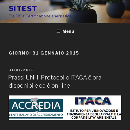
Salta
SITEST
al
Tra GIS e Certificazione energetica
contenuto
Menu
GIORNO:
31 GENNAIO 2015
PUBBLICATO
31/01/2015
IL
Prassi UNI il Protocollo ITACA è ora
disponibile ed è on-line