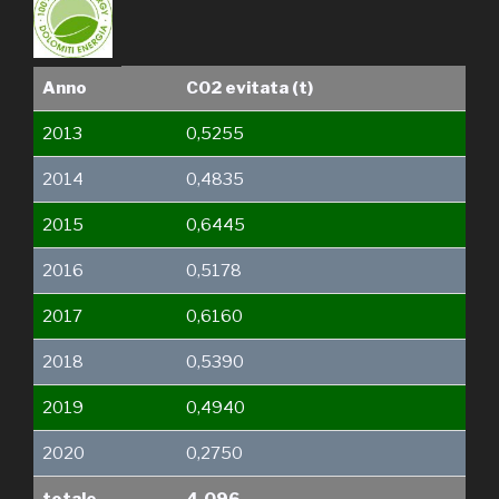
Anno
C02 evitata (t)
2013
0,5255
2014
0,4835
2015
0,6445
2016
0,5178
2017
0,6160
2018
0,5390
2019
0,4940
2020
0,2750