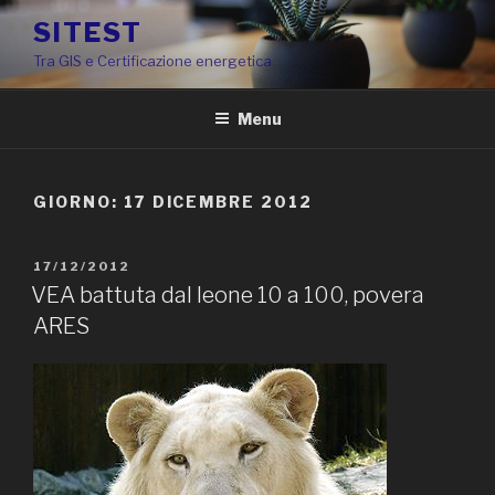
Salta
SITEST
al
Tra GIS e Certificazione energetica
contenuto
Menu
GIORNO:
17 DICEMBRE 2012
PUBBLICATO
17/12/2012
IL
VEA battuta dal leone 10 a 100, povera
ARES