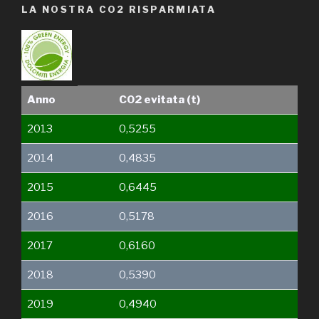
LA NOSTRA CO2 RISPARMIATA
Anno
C02 evitata (t)
2013
0,5255
2014
0,4835
2015
0,6445
2016
0,5178
2017
0,6160
2018
0,5390
2019
0,4940