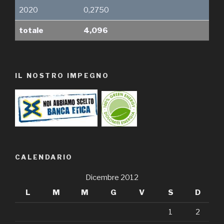
2020
0,2750
totale
4,096
IL NOSTRO IMPEGNO
CALENDARIO
Dicembre 2012
L
M
M
G
V
S
D
1
2